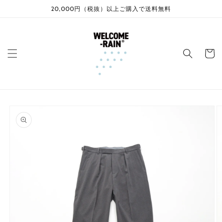
コンテ
20,000円（税抜）以上ご購入で送料無料
ンツに
進む
カ
ー
ト
商品情
報にス
キップ