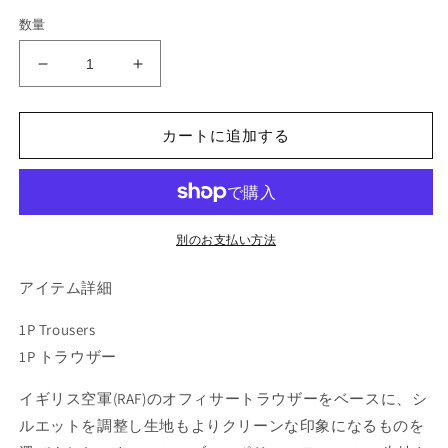
数量
1P
1P
Trousers
Trousers
[WR6-
[WR6-
PT03]
PT03]
カートに追加する
Grey
Grey
の
の
数
数
量
量
別のお支払い方法
を
を
減
増
アイテム詳細
ら
や
す
す
1P Trousers
1P トラウザー
イギリス空軍(RAF)のオフィサートラウザーをベースに、シ
ルエットを調整し生地もよりクリーンな印象になるものを