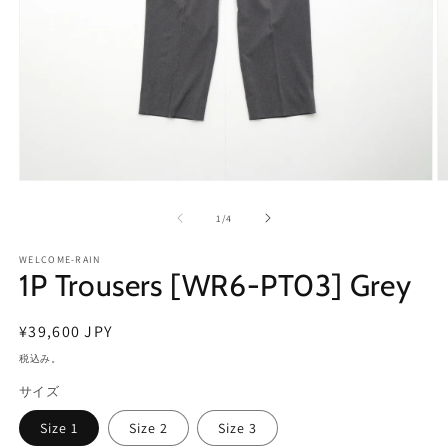
モ
ー
の
1
/
4
ダ
ル
で
WELCOME-RAIN
1P Trousers [WR6-PT03] Grey
メ
デ
ィ
通
¥39,600 JPY
ア
(1)
(2
常
税込み。
を
価
開
サイズ
格
く
Size 1
Size 2
Size 3